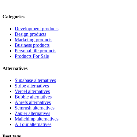
Categories
Development products
Design products
Marketing products
Business products
Personal life products
Products For Sale
Alternatives
Supabase alternatives
Stripe alternatives
Vercel alternatives
Bubble alternatives
Ahrefs alternatives
Semrush alternatives
Zapier alternatives
Mailchimp alternatives
All our alternatives
Best tags