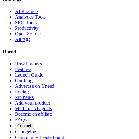
AI Products
Analytics Tools
SEO Tools
Productivity
Open Source
All tags
Uneed
How it works
Features
Launch Guide
Our blog
Advertise on Uneed
Pricing
Pro perks
Add your product
MCP for AI agents
Become an affiliate
FAQs
Contact
Changelog
Community Leaderboard