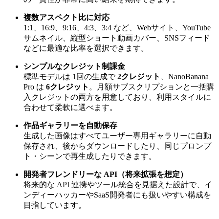
複数アスペクト比に対応
1:1、16:9、9:16、4:3、3:4 など、Webサイト、YouTube
サムネイル、縦型ショート動画カバー、SNSフィード
などに最適な比率を選択できます。
シンプルなクレジット制課金
標準モデルは 1回の生成で
2クレジット
、NanoBanana
Pro は
6クレジット
。月額サブスクリプションと一括購
入クレジットの両方を用意しており、利用スタイルに
合わせて柔軟に選べます。
作品ギャラリーを自動保存
生成した画像はすべてユーザー専用ギャラリーに自動
保存され、後からダウンロードしたり、同じプロンプ
ト・シーンで再生成したりできます。
開発者フレンドリーな API（将来拡張を想定）
将来的な API 連携やツール統合を見据えた設計で、イ
ンディーハッカーやSaaS開発者にも扱いやすい構成を
目指しています。