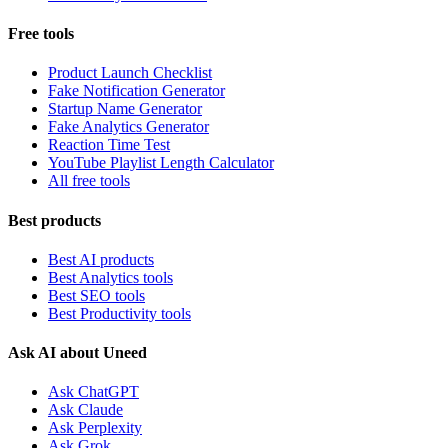
Free tools
Product Launch Checklist
Fake Notification Generator
Startup Name Generator
Fake Analytics Generator
Reaction Time Test
YouTube Playlist Length Calculator
All free tools
Best products
Best AI products
Best Analytics tools
Best SEO tools
Best Productivity tools
Ask AI about Uneed
Ask ChatGPT
Ask Claude
Ask Perplexity
Ask Grok