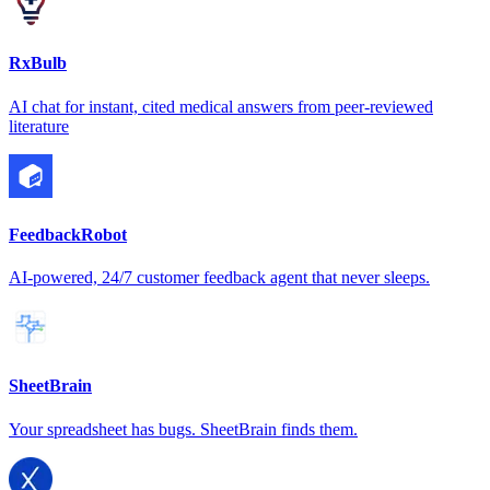
RxBulb
AI chat for instant, cited medical answers from peer-reviewed
literature
FeedbackRobot
AI-powered, 24/7 customer feedback agent that never sleeps.
SheetBrain
Your spreadsheet has bugs. SheetBrain finds them.